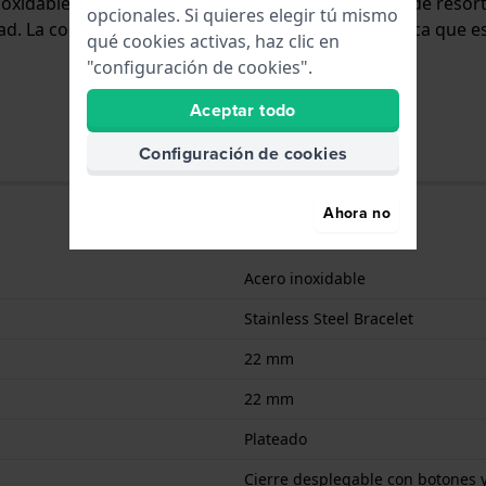
inoxidable y se adjunta al reloj mediante pasadores de reso
opcionales. Si quieres elegir tú mismo
. La correa no tiene montura recta, lo que significa que es
qué cookies activas, haz clic en
"configuración de cookies".
Aceptar todo
Configuración de cookies
Ahora no
Acero inoxidable
Stainless Steel Bracelet
22 mm
22 mm
Plateado
Cierre desplegable con botones 