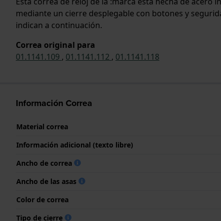
Esta correa de reloj de la :marca está hecha de acero 
mediante un cierre desplegable con botones y seguridad
indican a continuación.
Correa original para
01.1141.109
,
01.1141.112
,
01.1141.118
Información Correa
Material correa
Información adicional (texto libre)
Ancho de correa
Ancho de las asas
Color de correa
Tipo de cierre