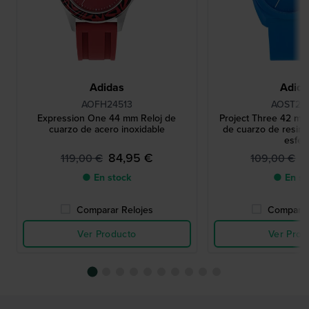
Adidas
Adid
AOFH24513
AOST24
Expression One 44 mm Reloj de
Project Three 42 mm 
cuarzo de acero inoxidable
de cuarzo de resina
esfer
84,95 €
7
119,00 €
109,00 €
● En stock
● En st
Comparar Relojes
Comparar
Ver Producto
Ver Prod