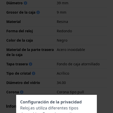
Diámetro
39 mm
Grosor de la caja
9 mm
Material
Resina
Forma del reloj
Redondo
Color de la caja
Negro
Material de la parte trasera
Acero inoxidable
de la caja
Tapa trasera
Fondo de caja atornillado
Tipo de cristal
Acrílico
Diámetro del vidrio
34.00
Corona
Corona tipo pull
Configuración de la privacidad
Información del movimiento
Reloj.es utiliza diferentes tipos