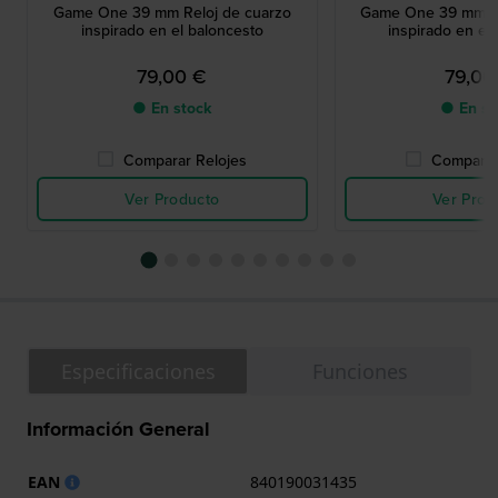
Game One 39 mm Reloj de cuarzo
Game One 39 mm Re
inspirado en el baloncesto
inspirado en el
79,00 €
79,00
● En stock
● En st
Comparar Relojes
Comparar
Ver Producto
Ver Prod
Especificaciones
Funciones
Información General
EAN
840190031435