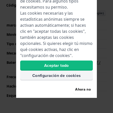
de
cookies
. Para algunos tipos
Código de Movimiento
M684
(
Ver especificaciones
)
necesitamos su permiso.
Las cookies necesarias y las
Descargar manual (plurilingüe)
estadísticas anónimas siempre se
activan automáticamente; si haces
marca del movimiento
Timex
clic en "aceptar todas las cookies",
Movimiento suizo
No
también aceptas las cookies
opcionales. Si quieres elegir tú mismo
Tipo de pantalla
analógico
qué cookies activas, haz clic en
Mecanismo
Cuarzo
"configuración de cookies".
Batería
Batería Renata R377 377 /
Aceptar todo
SR626SW / SG4
Configuración de cookies
Frecuencia
32768
Hackeable
Si
Ahora no
Esqueletizado
No