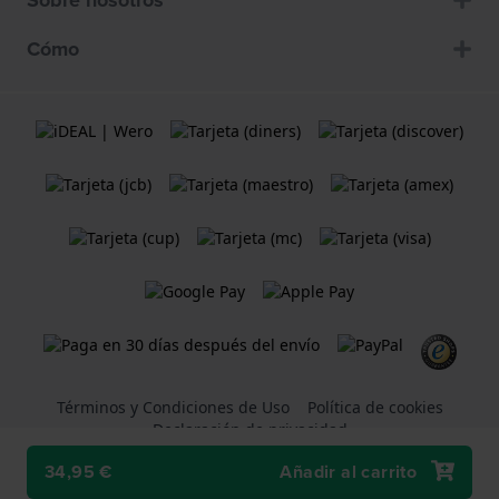
Sobre nosotros
Cómo
Términos y Condiciones de Uso
Política de cookies
Declaración de privacidad
34,95 €
Añadir al carrito
Una tienda web
Holland Watch Group B.V.