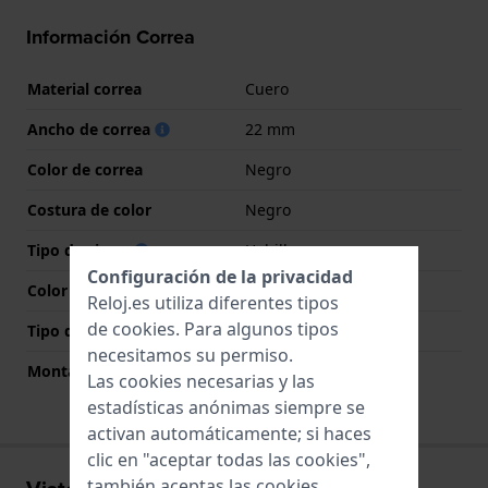
Información Correa
Material correa
Cuero
Ancho de correa
22 mm
Color de correa
Negro
Costura de color
Negro
Tipo de cierre
Hebilla
Configuración de la privacidad
Color del cierre
Plateado
Reloj.es utiliza diferentes tipos
de
cookies
. Para algunos tipos
Tipo de montaje
Pasadores de resorte
necesitamos su permiso.
Montaje Recto
Si
Las cookies necesarias y las
estadísticas anónimas siempre se
activan automáticamente; si haces
clic en "aceptar todas las cookies",
también aceptas las cookies