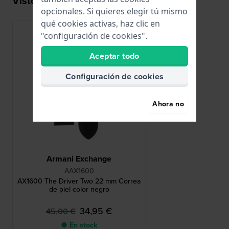
Visto recientemente
opcionales. Si quieres elegir tú mismo
qué cookies activas, haz clic en
"configuración de cookies".
Aceptar todo
Configuración de cookies
Ahora no
Armani Exchange
AAX1600
AX1600 The Driver Two 22 mm Correa
de piel color negro
34,95 €
45,00 €
● En stock