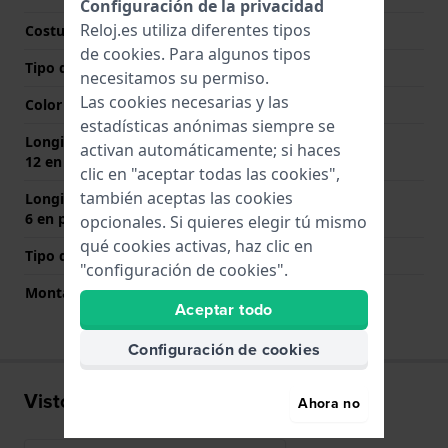
Configuración de la privacidad
Reloj.es utiliza diferentes tipos
Costura de color
Azul
de
cookies
. Para algunos tipos
Tipo de cierre
Hebilla
necesitamos su permiso.
Las cookies necesarias y las
Color del cierre
Plateado
estadísticas anónimas siempre se
Longitud de la correa a las
80 mm
activan automáticamente; si haces
12 en punto (mm)
clic en "aceptar todas las cookies",
también aceptas las cookies
Longitud de la correa a las
120 mm
6 en punto (mm)
opcionales. Si quieres elegir tú mismo
qué cookies activas, haz clic en
Tipo de montaje
Pasadores de resorte
"configuración de cookies".
Montaje Recto
Si
Aceptar todo
Configuración de cookies
Visto recientemente
Ahora no