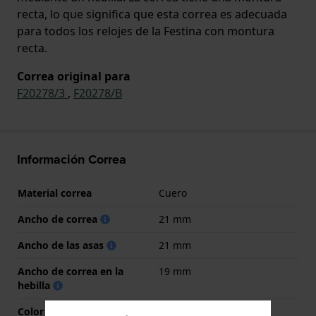
recta, lo que significa que esta correa es adecuada
para todos los relojes de la Festina con montura
recta.
Correa original para
F20278/3
,
F20278/B
Información Correa
Material correa
Cuero
Ancho de correa
21 mm
Ancho de las asas
21 mm
Ancho de correa en la
19 mm
hebilla
Color de correa
Azul