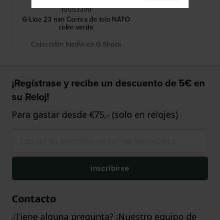
10553399
G-Lide 23 mm Correa de tela NATO
color verde
ColecciĂłn histĂłrica G-Shock
¡Regístrase y recibe un descuento de 5€ en
su Reloj!
Para gastar desde €75,- (solo en relojes)
inscribirse
Contacto
¿Tiene alguna pregunta? ¡Nuestro equipo de