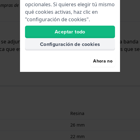
opcionales. Si quieres elegir tú mismo
ompras de correas superiores a 50 €
qué cookies activas, haz clic en
"configuración de cookies".
Aceptar todo
 y se adjunta al reloj mediante tornillo de montura. La ban
Configuración de cookies
fica que esta correa sólo es adecuada para los relojes que se
Ahora no
Resina
26 mm
22 mm