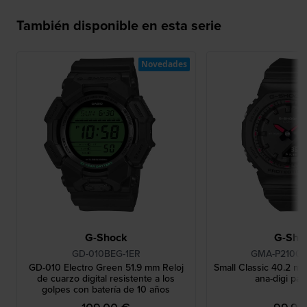
También disponible en esta serie
Novedades
G-Shock
G-Sho
GD-010BEG-1ER
GMA-P2100S
GD-010 Electro Green 51.9 mm Reloj
Small Classic 40.2 mm
de cuarzo digital resistente a los
ana-digi par
golpes con batería de 10 años