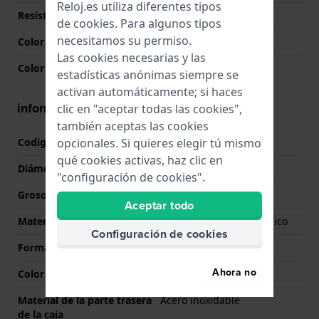
Reloj.es utiliza diferentes tipos
Resistencia al agua
20 Bar (Buceo)
de
cookies
. Para algunos tipos
necesitamos su permiso.
Color de la esfera
Oro
Las cookies necesarias y las
Color de la aguja (h,m,s)
Oro, Oro
estadísticas anónimas siempre se
activan automáticamente; si haces
información de la caja
clic en "aceptar todas las cookies",
también aceptas las cookies
opcionales. Si quieres elegir tú mismo
Codigo de caja
GBM-2100CX
qué cookies activas, haz clic en
Diámetro
44.4 mm
"configuración de cookies".
Grosor de la caja
12 mm
Aceptar todo
Material
Acero inoxidable y plástico
Configuración de cookies
Forma del reloj
Octogonal
Ahora no
Color de la caja
Oro
Material de la parte trasera
Acero inoxidable
de la caja