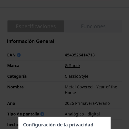
Especificaciones
Funciones
Información General
EAN
4549526414718
Marca
G-Shock
Categoría
Classic Style
Nombre
Metal Covered - Year of the
Horse
Año
2026 Primavera/Verano
Tipo de pantalla
Analógico - digital
Configuración de la privacidad
hecho en Suiza
No