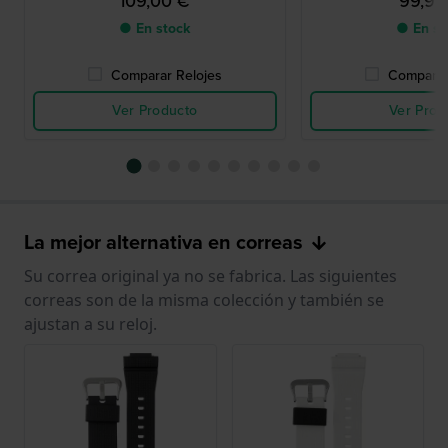
109,00 €
99,90
● En stock
● En st
Comparar Relojes
Comparar
Ver Producto
Ver Prod
La mejor alternativa en correas
Su correa original ya no se fabrica. Las siguientes
correas son de la misma colección y también se
ajustan a su reloj.