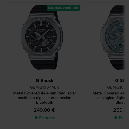
Los más vendidos
G-Shock
G-Sho
GBM-2100-1AER
GBM-2100A
Metal Covered 44.4 mm Reloj solar
Metal Covered 44.4 
analógico-digital con conexión
analógico-digital
Bluetooth
Blueto
249,00 €
259,0
● En stock
● En st