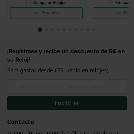
Comparar Relojes
Comparar
Ver Producto
Ver Prod
¡Regístrase y recibe un descuento de 5€ en
su Reloj!
Para gastar desde €75,- (solo en relojes)
inscribirse
Contacto
¿Tiene alguna pregunta? ¡Nuestro equipo de