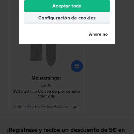
Aceptar todo
Configuración de cookies
Ahora no
Meistersinger
SV06
SV06 20 mm Correa de piel de ante
color gris
ColecciĂłn histĂłrica Meistersinger
¡Regístrase y recibe un descuento de 5€ en