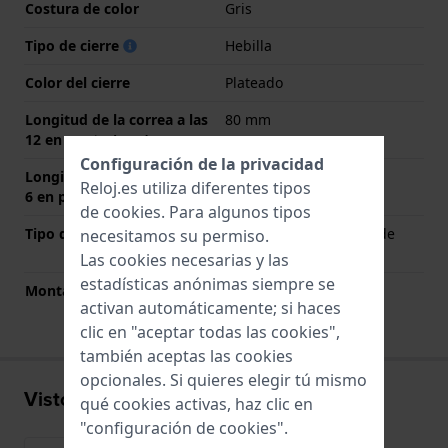
Costura de color
Gris
Tipo de cierre
Hebilla
Color del cierre
Plateado
Longitud de la correa a las
80 mm
12 en punto (mm)
Configuración de la privacidad
Longitud de la correa a las
115 mm
Reloj.es utiliza diferentes tipos
6 en punto (mm)
de
cookies
. Para algunos tipos
Tipo de montaje
Pasadores con resorte de
necesitamos su permiso.
liberación rápida
Las cookies necesarias y las
estadísticas anónimas siempre se
Montaje Recto
Si
activan automáticamente; si haces
clic en "aceptar todas las cookies",
también aceptas las cookies
opcionales. Si quieres elegir tú mismo
Visto recientemente
qué cookies activas, haz clic en
"configuración de cookies".