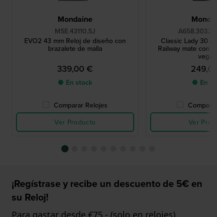
Mondaine
Monda
MSE.43110.SJ
A658.30323
EVO2 43 mm Reloj de diseño con
Classic Lady 30 m
brazalete de malla
Railway mate con c
vegan
339,00 €
249,0
● En stock
● En st
Comparar Relojes
Comparar
Ver Producto
Ver Prod
¡Regístrase y recibe un descuento de 5€ en
su Reloj!
Para gastar desde €75,- (solo en relojes)