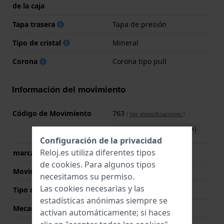
de la caja
Tapa trasera
Tapa de presión
Tipo de cristal
Mineral
Corona
Corona tipo pull
Información del movimiento
Código de Movimiento
763
(
Ver especificaciones
)
Descargar manual (English)
Configuración de la privacidad
Reloj.es utiliza diferentes tipos
marca del movimiento
Ronda
de
cookies
. Para algunos tipos
Movimiento suizo
Si
necesitamos su permiso.
Las cookies necesarias y las
Tipo de pantalla
analógico
estadísticas anónimas siempre se
Mecanismo
Cuarzo
activan automáticamente; si haces