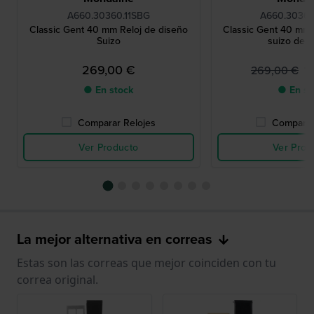
A660.30360.11SBG
A660.30360
Classic Gent 40 mm Reloj de diseño
Classic Gent 40 mm R
Suizo
suizo de c
269,00 €
1
269,00 €
● En stock
● En st
Comparar Relojes
Comparar
Ver Producto
Ver Prod
La mejor alternativa en correas
Estas son las correas que mejor coinciden con tu
correa original.