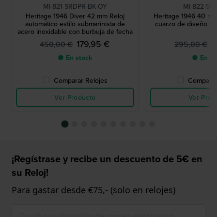
MI-821-SRDPR-BK-OY
MI-822-SS
Heritage 1946 Diver 42 mm Reloj
Heritage 1946 40 m
automático estilo submarinista de
cuarzo de diseño vi
acero inoxidable con burbuja de fecha
179,95 €
1
450,00 €
295,00 €
● En stock
● En st
Comparar Relojes
Comparar
Ver Producto
Ver Prod
¡Regístrase y recibe un descuento de 5€ en
su Reloj!
Para gastar desde €75,- (solo en relojes)