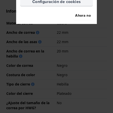
Configuración de cookies
Información Correa
Ahora no
Material correa
Cuero
Ancho de correa
22 mm
Ancho de las asas
22 mm
Ancho de correa en la
20 mm
hebilla
Color de correa
Negro
Costura de color
Negro
Tipo de cierre
Hebilla
Color del cierre
Plateado
¿Ajuste del tamaño de la
No
correa por HWG?