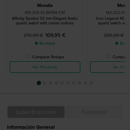
Mondia
Mond
MS-206-SS-BKRM-CM
MS-222-SS-
Affinity Symbol 32 mm Elegant Swiss
Icon Legend 40 m
quartz watch with roman indices
quartz watch with
109,95 €
1
270,00 €
299,00 €
● En stock
● En st
Comparar Relojes
Comparar
Ver Producto
Ver Prod
Especificaciones
Funciones
Información General