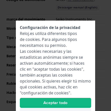
Descargar manual (English)
marca del movimiento
Seiko Instruments Inc.
Configuración de la privacidad
Movimiento suizo
No
Reloj.es utiliza diferentes tipos
Tipo de pantalla
analógico
de
cookies
. Para algunos tipos
necesitamos su permiso.
Mecanismo
Mecánico Automático
Las cookies necesarias y las
Batería
No battery needed
estadísticas anónimas siempre se
activan automáticamente; si haces
Reserva de poder
41
clic en "aceptar todas las cookies",
Frecuencia
21600
también aceptas las cookies
opcionales. Si quieres elegir tú mismo
Rubíes
24
qué cookies activas, haz clic en
"configuración de cookies".
Hackeable
Si
Esqueletizado
No
Aceptar todo