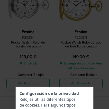
Festina
Festina
F2023/1
F2028/1
Pocket Watch Reloj de
Pocket Watch Reloj dorado
bolsillo de acero
de bolsillo de cuarzo
149,00 €
149,00 €
● En stock
● Entrega en un plazo den
5-8 días laborales
Comparar Relojes
Comparar Relojes
Ver Producto
Ver Producto
Configuración de la privacidad
Reloj.es utiliza diferentes tipos
de
cookies
. Para algunos tipos