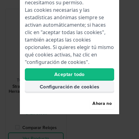
necesitamos su permiso.
Las cookies necesarias y las
estadísticas anónimas siempre se
activan automáticamente; si haces
clic en "aceptar todas las cookies",
también aceptas las cookies
opcionales. Si quieres elegir tú mismo
qué cookies activas, haz clic en
"configuración de cookies".
HWG
Aceptar todo
TOOL-STRCHG-001
Configuración de cookies
Strap Changing Tool 001
Herramienta para cambio de
correa
Ahora no
2,50 €
● En stock
Comparar Relojes
Ver Producto