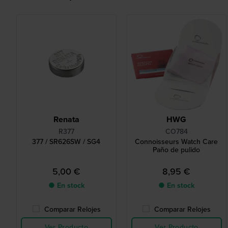
Renata
HWG
R377
CO784
377 / SR626SW / SG4
Connoisseurs Watch Care
Paño de pulido
5,00 €
8,95 €
● En stock
● En stock
Comparar Relojes
Comparar Relojes
Ver Producto
Ver Producto