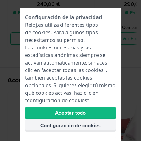
240,00 €
290,0
● Entrega en un plazo den 3-5 días
● En st
Configuración de la privacidad
laborales
Reloj.es utiliza diferentes tipos
Comparar Relojes
Comparar
de
cookies
. Para algunos tipos
Ver Producto
Ver Prod
necesitamos su permiso.
Las cookies necesarias y las
estadísticas anónimas siempre se
activan automáticamente; si haces
clic en "aceptar todas las cookies",
también aceptas las cookies
Accesorios para el movimiento 6N22
opcionales. Si quieres elegir tú mismo
qué cookies activas, haz clic en
"configuración de cookies".
Aceptar todo
Configuración de cookies