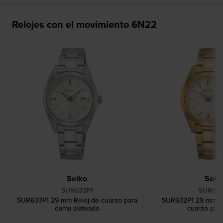
Relojes con el movimiento 6N22
Seiko
Seik
SUR633P1
SUR632
SUR633P1 29 mm Reloj de cuarzo para
SUR632P1 29 mm Re
dama plateado
cuarzo par