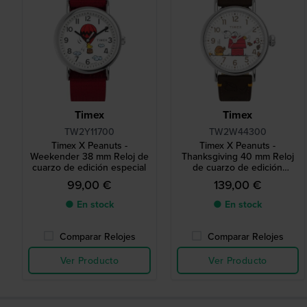
Timex
Timex
TW2Y11700
TW2W44300
Timex X Peanuts -
Timex X Peanuts -
Weekender 38 mm Reloj de
Thanksgiving 40 mm Reloj
cuarzo de edición especial
de cuarzo de edición
especial con esfera de
99,00 €
139,00 €
Snoopy
● En stock
● En stock
Comparar Relojes
Comparar Relojes
Ver Producto
Ver Producto