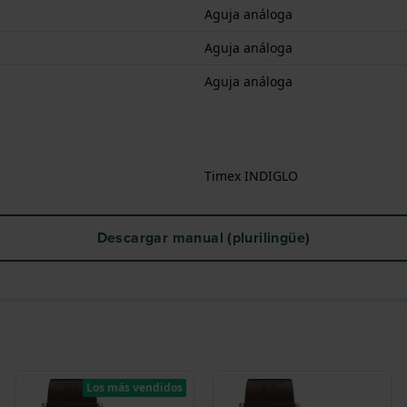
Aguja análoga
Aguja análoga
Aguja análoga
Timex INDIGLO
Descargar manual (plurilingüe)
Los más vendidos