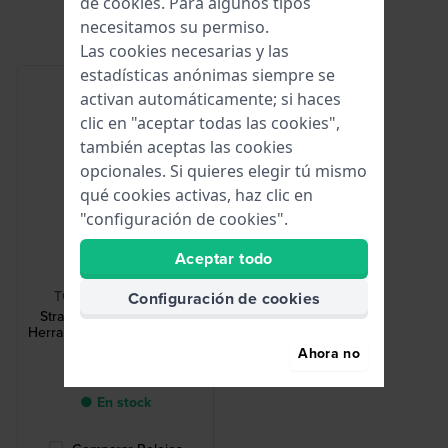
de
cookies
. Para algunos tipos
necesitamos su permiso.
Las cookies necesarias y las
estadísticas anónimas siempre se
activan automáticamente; si haces
clic en "aceptar todas las cookies",
también aceptas las cookies
opcionales. Si quieres elegir tú mismo
qué cookies activas, haz clic en
"configuración de cookies".
Aceptar todo
HWG
TOOL-STRCHG-001
Configuración de cookies
Strap Changing Tool 001
Herramienta para cambio de
correa
Ahora no
2,50 €
● En stock