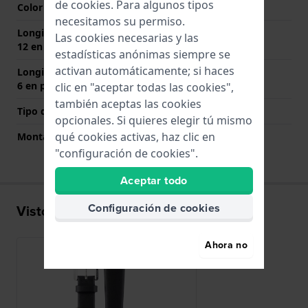
de
cookies
. Para algunos tipos
Color del cierre
Plateado
necesitamos su permiso.
Longitud de la correa a las
75 mm
Las cookies necesarias y las
12 en punto (mm)
estadísticas anónimas siempre se
activan automáticamente; si haces
Longitud de la correa a las
110 mm
6 en punto (mm)
clic en "aceptar todas las cookies",
también aceptas las cookies
Tipo de montaje
Pasadores de acero
opcionales. Si quieres elegir tú mismo
qué cookies activas, haz clic en
Montaje Recto
No
"configuración de cookies".
Aceptar todo
Configuración de cookies
Visto recientemente
Ahora no