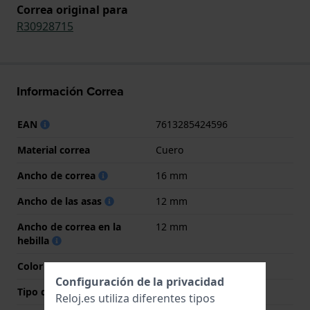
Correa original para
R30928715
Información Correa
EAN
7613285424596
Material correa
Cuero
Ancho de correa
16 mm
Ancho de las asas
12 mm
Ancho de correa en la
12 mm
hebilla
Color de correa
Negro
Configuración de la privacidad
Tipo de cierre
Hebilla
Reloj.es utiliza diferentes tipos