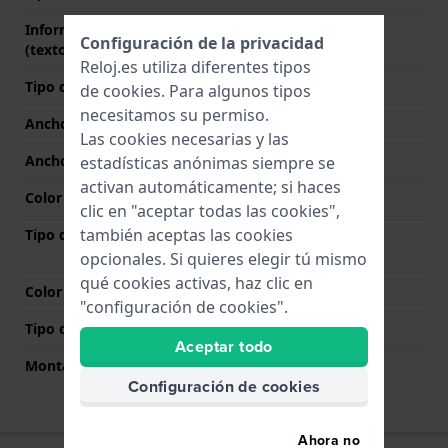
Información adicional
Stainless Steel Bracelet
Configuración de la privacidad
(texto libre)
Reloj.es utiliza diferentes tipos
Tipo de correa
Pulsera de eslabones
de
cookies
. Para algunos tipos
necesitamos su permiso.
Ancho de correa
14 mm
Las cookies necesarias y las
Ancho de las asas
4.5 mm
estadísticas anónimas siempre se
activan automáticamente; si haces
Color de correa
Oro
clic en "aceptar todas las cookies",
también aceptas las cookies
Tipo de cierre
Cierre desplegable con
botones pulsadores
opcionales. Si quieres elegir tú mismo
qué cookies activas, haz clic en
Color del cierre
Oro
"configuración de cookies".
Tipo de montaje
Pasador y tubo
Aceptar todo
Montaje Recto
No
Configuración de cookies
Ahora no