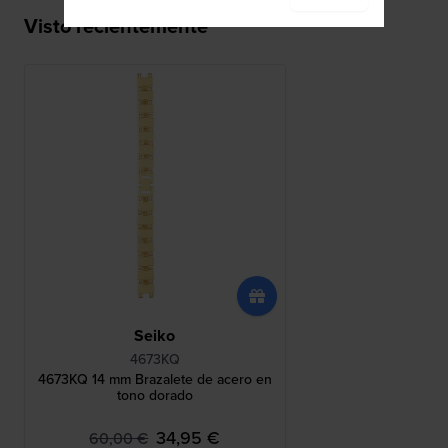
Visto recientemente
Seiko
4673KQ
4673KQ 14 mm Brazalete de acero en
tono dorado
34,95 €
60,00 €