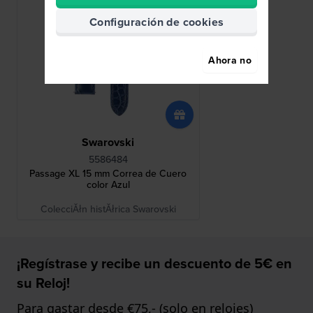
Configuración de cookies
Ahora no
Swarovski
5586484
Passage XL 15 mm Correa de Cuero
color Azul
ColecciĂłn histĂłrica Swarovski
¡Regístrase y recibe un descuento de 5€ en
su Reloj!
Para gastar desde €75,- (solo en relojes)