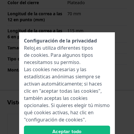
Color del cierre
Plateado
Longitud de la correa a las
70 mm
12 en punto (mm)
Longitud de la correa a las
115 mm
6 en punto (mm)
Configuración de la privacidad
Reloj.es utiliza diferentes tipos
Tamaño de las correas
XL
de
cookies
. Para algunos tipos
Tipo de montaje
Pasadores de resorte
necesitamos su permiso.
Las cookies necesarias y las
Montaje Recto
Si
estadísticas anónimas siempre se
activan automáticamente; si haces
clic en "aceptar todas las cookies",
también aceptas las cookies
Visto recientemente
opcionales. Si quieres elegir tú mismo
qué cookies activas, haz clic en
"configuración de cookies".
Aceptar todo