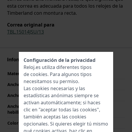
esta correa es adecuada para todos los relojes de la
Timberland con montura recta.
Correa original para
TBL.15014JSU/13
Información Correa
Configuración de la privacidad
Reloj.es utiliza diferentes tipos
Material correa
Cuero
de
cookies
. Para algunos tipos
necesitamos su permiso.
Ancho de correa
22 mm
Las cookies necesarias y las
estadísticas anónimas siempre se
Ancho de las asas
22 mm
activan automáticamente; si haces
Ancho de correa en la
22 mm
clic en "aceptar todas las cookies",
hebilla
también aceptas las cookies
Color de correa
Marrón
opcionales. Si quieres elegir tú mismo
qué cookies activas, haz clic en