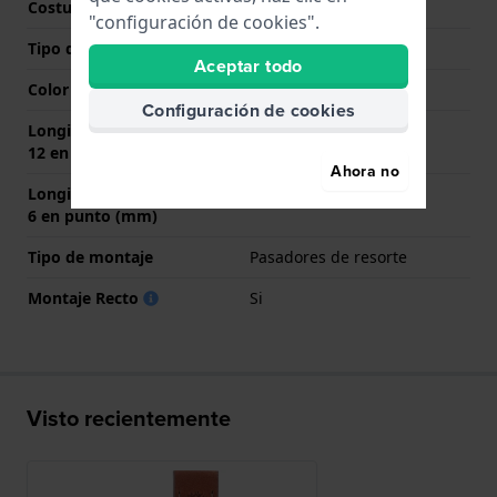
Costura de color
Marrón
"configuración de cookies".
Tipo de cierre
Ninguno
Aceptar todo
Color del cierre
N/A
Configuración de cookies
Longitud de la correa a las
80 mm
12 en punto (mm)
Ahora no
Longitud de la correa a las
120 mm
6 en punto (mm)
Tipo de montaje
Pasadores de resorte
Montaje Recto
Si
Visto recientemente