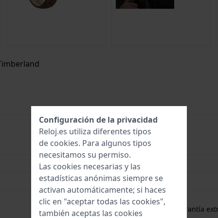
 Timberland
Configuración de la privacidad
Reloj.es utiliza diferentes tipos
de
cookies
. Para algunos tipos
4894816146382
necesitamos su permiso.
45 mm
Las cookies necesarias y las
estadísticas anónimas siempre se
5 Bar (Ducha)
activan automáticamente; si haces
2 años de garantía
clic en "aceptar todas las cookies",
gratuito
1 año de garantía extr
también aceptas las cookies