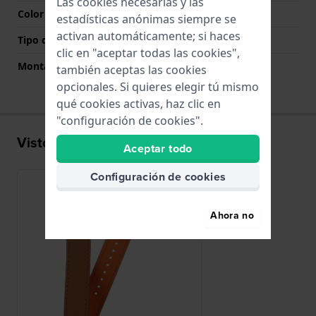
Las cookies necesarias y las
Color del cierre
Plateado
estadísticas anónimas siempre se
activan automáticamente; si haces
Tipo de montaje
Pasadores de resorte
clic en "aceptar todas las cookies",
Montaje Recto
Si
también aceptas las cookies
opcionales. Si quieres elegir tú mismo
qué cookies activas, haz clic en
"configuración de cookies".
Visto recientemente
Aceptar todo
Configuración de cookies
Ahora no