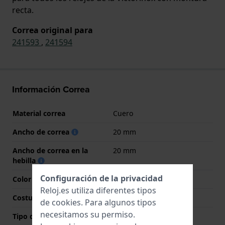
recta.
Correa original para
241593
,
241594
Información Correa
Material correa
Cuero
Ancho de correa
20 mm
Ancho de correa en la
20 mm
hebilla
Configuración de la privacidad
Color de correa
Marrón
Reloj.es utiliza diferentes tipos
Costura de color
Marrón
de
cookies
. Para algunos tipos
necesitamos su permiso.
Tipo de cierre
Hebilla