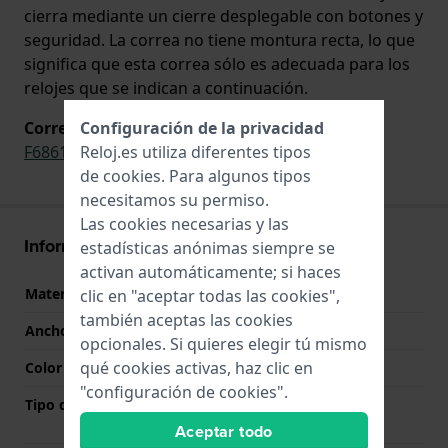
cierra mediante un cierre desplegable con botones y
seguridad. La correa no tiene montura recta, lo que
significa que esta correa sólo es adecuada para los
relojes que se indican a continuación.
Configuración de la privacidad
Correa original para
Reloj.es utiliza diferentes tipos
F6861/1
,
F6861/2
,
F6861/3
,
F6861/4
de
cookies
. Para algunos tipos
necesitamos su permiso.
Las cookies necesarias y las
Información Correa
estadísticas anónimas siempre se
activan automáticamente; si haces
Material correa
Acero inoxidable
clic en "aceptar todas las cookies",
también aceptas las cookies
Ancho de correa
22 mm
opcionales. Si quieres elegir tú mismo
qué cookies activas, haz clic en
Color de correa
Plateado
"configuración de cookies".
Tipo de cierre
Cierre desplegable con
botones y seguridad
Aceptar todo