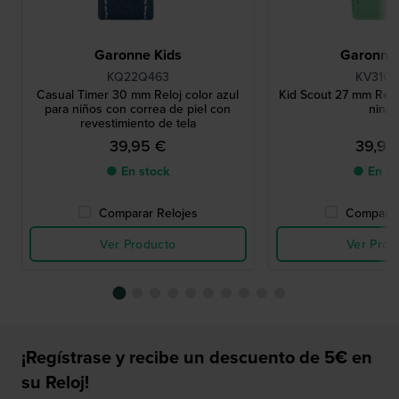
Garonne Kids
Garonne 
KQ22Q463
KV31Q4
Casual Timer 30 mm Reloj color azul
Kid Scout 27 mm Relo
para niños con correa de piel con
nino
revestimiento de tela
39,95 €
39,95
● En stock
● En st
Comparar Relojes
Comparar
Ver Producto
Ver Prod
¡Regístrase y recibe un descuento de 5€ en
su Reloj!