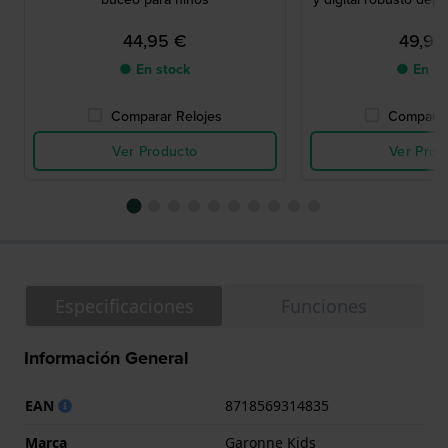
44,95 €
49,95
● En stock
● En st
Comparar Relojes
Comparar
Ver Producto
Ver Prod
Especificaciones
Funciones
Información General
EAN
8718569314835
Marca
Garonne Kids