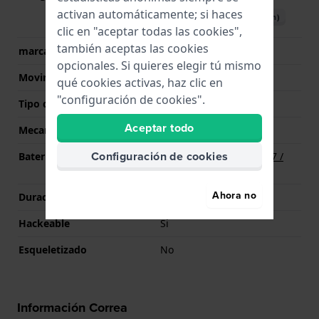
activan automáticamente; si haces
Descargar manual (English)
clic en "aceptar todas las cookies",
también aceptas las cookies
marca del movimiento
Miyota
opcionales. Si quieres elegir tú mismo
Movimiento suizo
No
qué cookies activas, haz clic en
"configuración de cookies".
Tipo de pantalla
analógico
Aceptar todo
Mecanismo
Cuarzo
Configuración de cookies
Batería
Batería Renata R377 377 /
SR626SW / SG4
Ahora no
Duración de la batería
36 Meses
Hackeable
Si
Esqueletizado
No
Información Correa