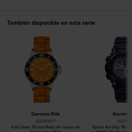
También disponible en esta serie
Garonne Kids
Garonne 
KQ26Q477
KQ21Q4
Kids Diver 30 mm Reloj de cuarzo de
Sports Ani-Digi 38 mm
buceo para niños
y digital robusto depo