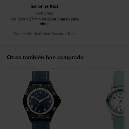
Garonne Kids
KV11Q468
Kid Scout 27 mm Reloj de cuarzo para
ninos
ColecciĂłn histĂłrica Garonne Kids
Otros también han comprado