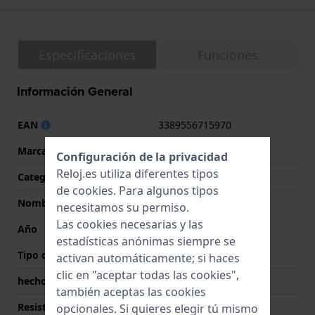
Especificaciones
Funciones
Información General
EAN
3389556715970
Marca
LIP
Configuración de la privacidad
Reloj.es utiliza diferentes tipos
Categoría
Himalaya
de
cookies
. Para algunos tipos
Nombre
Himalaya 40 Chrono
necesitamos su permiso.
Las cookies necesarias y las
Año
2020 Primavera/Verano
estadísticas anónimas siempre se
Tipo de pantalla
analógico
activan automáticamente; si haces
clic en "aceptar todas las cookies",
hecho en Suiza
No
también aceptas las cookies
Resistencia al agua
5 Bar (Ducha)
opcionales. Si quieres elegir tú mismo