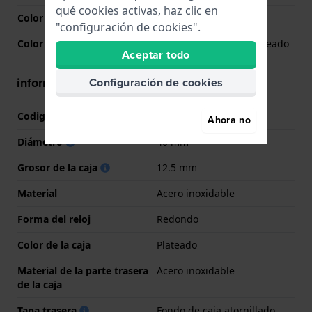
qué cookies activas, haz clic en
Color de la esfera
Azul
"configuración de cookies".
Color de la aguja (h,m,s)
Plateado, Plateado, Plateado
Aceptar todo
información de la caja
Configuración de cookies
Codigo de caja
671597
Ahora no
Diámetro
40 mm
Grosor de la caja
12.5 mm
Material
Acero inoxidable
Forma del reloj
Redondo
Color de la caja
Plateado
Material de la parte trasera
Acero inoxidable
de la caja
Tapa trasera
Fondo de caja atornillado