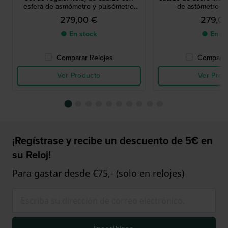
esfera de asmómetro y pulsómetro
de astómetro y
con correa de caucho adicional
279,00 €
279,0
● En stock
● En st
Comparar Relojes
Comparar
Ver Producto
Ver Prod
¡Regístrase y recibe un descuento de 5€ en
su Reloj!
Para gastar desde €75,- (solo en relojes)