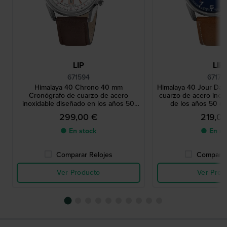
LIP
LIP
671594
67170
Himalaya 40 Chrono 40 mm
Himalaya 40 Jour Dat
Cronógrafo de cuarzo de acero
cuarzo de acero inox
inoxidable diseñado en los años 50
de los años 50 co
con fecha
299,00 €
219,0
● En stock
● En st
Comparar Relojes
Comparar
Ver Producto
Ver Prod