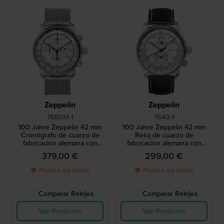
Zeppelin
Zeppelin
7680M-1
7640-1
100 Jahre Zeppelin 42 mm
100 Jahre Zeppelin 42 mm
Cronógrafo de cuarzo de
Reloj de cuarzo de
fabricación alemana con
fabricación alemana con
alarma y movimiento suizo
doble huso horario y
379,00 €
299,00 €
movimiento suizo
● Pronto en stock
● Pronto en stock
Comparar Relojes
Comparar Relojes
Ver Producto
Ver Producto