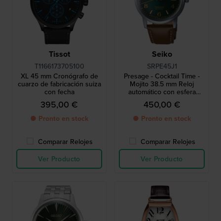
Tissot
Seiko
T1166173705100
SRPE45J1
XL 45 mm Cronógrafo de
Presage - Cocktail Time -
cuarzo de fabricación suiza
Mojito 38.5 mm Reloj
con fecha
automático con esfera
estructurada
395,00 €
450,00 €
● Pronto en stock
● Pronto en stock
Comparar Relojes
Comparar Relojes
Ver Producto
Ver Producto