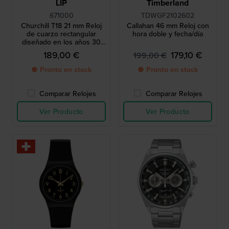
LIP
Timberland
671000
TDWGF2102602
Churchill T18 21 mm Reloj
Callahan 46 mm Reloj con
de cuarzo rectangular
hora doble y fecha/día
diseñado en los años 30
con segundero pequeño
189,00 €
179,10 €
199,00 €
● Pronto en stock
● Pronto en stock
Comparar Relojes
Comparar Relojes
Ver Producto
Ver Producto