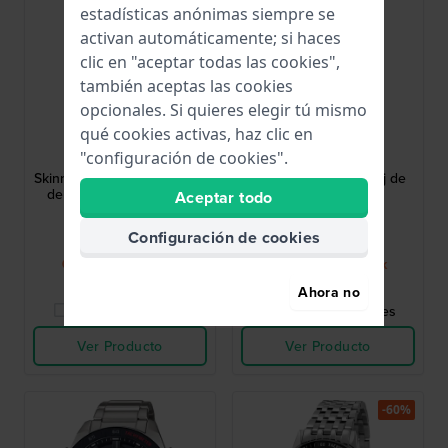
estadísticas anónimas siempre se
activan automáticamente; si haces
clic en "aceptar todas las cookies",
también aceptas las cookies
opcionales. Si quieres elegir tú mismo
Swatch
Swatch
qué cookies activas, haz clic en
"configuración de cookies".
SS07S102
GP403
Skinnavy 42 mm Reloj suizo
Pinkbaya 34 mm Reloj de
de cuarzo ultra delgado
oro rosa brillante
Aceptar todo
195,00 €
75,00 €
Configuración de cookies
● Pronto en stock
● Pronto en stock
Ahora no
Comparar Relojes
Comparar Relojes
Ver Producto
Ver Producto
-60%