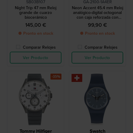
SB03B107
GA-2100-1A4ER
Night Trip 47 mm Reloj
Neon Accent 45.4 mm Reloj
grande de cuarzo
analógico-digital octogonal
biocerámico
con caja reforzada con
carbono
145,00 €
99,90 €
● Pronto en stock
● Pronto en stock
Comparar Relojes
Comparar Relojes
Ver Producto
Ver Producto
-35%
Tommy Hilfiger
Swatch