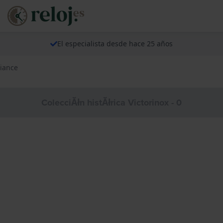
El especialista desde hace 25 años
liance
ColecciĂłn histĂłrica Victorinox - 0