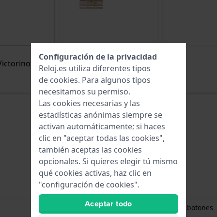
Configuración de la privacidad
Victorinox
Reloj.es utiliza diferentes tipos
de
cookies
. Para algunos tipos
necesitamos su permiso.
Las cookies necesarias y las
estadísticas anónimas siempre se
activan automáticamente; si haces
Acero inoxidable
clic en "aceptar todas las cookies",
también aceptas las cookies
20 mm
opcionales. Si quieres elegir tú mismo
20 mm
qué cookies activas, haz clic en
"configuración de cookies".
Bicolor
Aceptar todo
Cierre de mariposa con botones