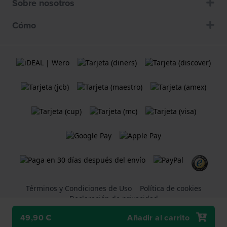
Sobre nosotros
Cómo
Términos y Condiciones de Uso
Política de cookies
Declaración de privacidad
49,90 €
Añadir al carrito
Una tienda web
Holland Watch Group B.V.