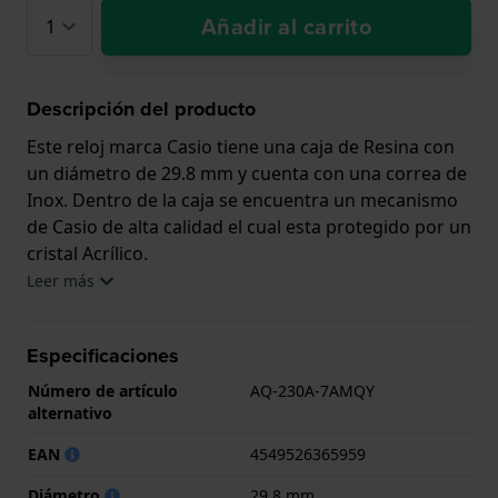
Añadir al carrito
Descripción del producto
Este reloj marca Casio tiene una caja de Resina con
un diámetro de 29.8 mm y cuenta con una correa de
Inox. Dentro de la caja se encuentra un mecanismo
de Casio de alta calidad el cual esta protegido por un
cristal Acrílico.
Leer más
El reloj es resistente al agua hasta 1 ATM. Esto
significa que el reloj es resistente a salpicaduras de
Especificaciones
agua. El reloj viene con 2 años de garantía.
Número de artículo
AQ-230A-7AMQY
.
alternativo
EAN
4549526365959
Diámetro
29.8 mm