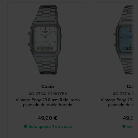
Casio
Casi
AQ-230A-7DMQYES
AQ-230A-2A
Vintage Edgy 29.8 mm Reloj retro
Vintage Edgy 29.8 
plateado de doble horario
plateado de dob
49,90 €
49,90
● Sólo queda 1 en stock
● En st