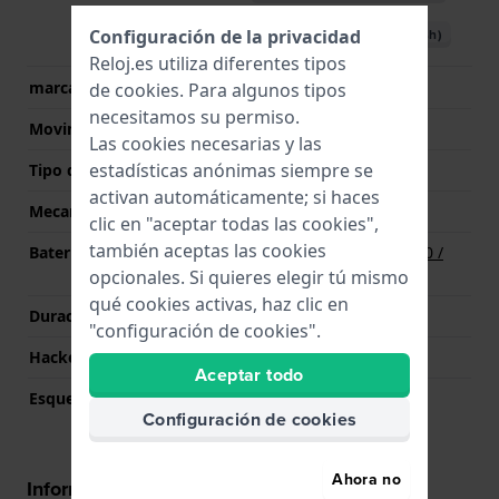
Configuración de la privacidad
Descargar manual (Spanish)
Reloj.es utiliza diferentes tipos
marca del movimiento
Casio
de
cookies
. Para algunos tipos
necesitamos su permiso.
Movimiento suizo
No
Las cookies necesarias y las
estadísticas anónimas siempre se
Tipo de pantalla
Analógico - digital
activan automáticamente; si haces
Mecanismo
Cuarzo
clic en "aceptar todas las cookies",
también aceptas las cookies
Batería
Batería Renata R370 370 /
SR920W / SG6 / AG6
opcionales. Si quieres elegir tú mismo
qué cookies activas, haz clic en
Duración de la batería
36 Meses
"configuración de cookies".
Hackeable
No
Aceptar todo
Esqueletizado
No
Configuración de cookies
Ahora no
Información Correa