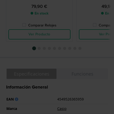
79,90 €
49,90
● En stock
● En st
Comparar Relojes
Comparar
Ver Producto
Ver Prod
Especificaciones
Funciones
Información General
EAN
4549526365959
Marca
Casio