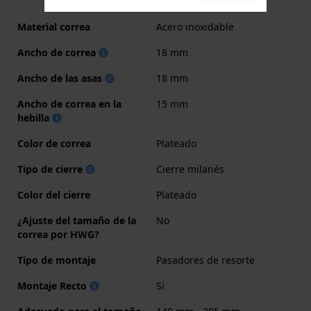
Material correa
Acero inoxidable
Ancho de correa
18 mm
Ancho de las asas
18 mm
Ancho de correa en la
15 mm
hebilla
Color de correa
Plateado
Tipo de cierre
Cierre milanés
Color del cierre
Plateado
¿Ajuste del tamaño de la
No
correa por HWG?
Tipo de montaje
Pasadores de resorte
Montaje Recto
Si