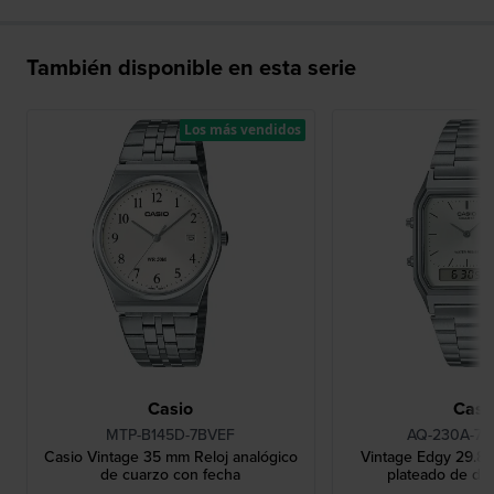
También disponible en esta serie
Los más vendidos
Casio
Casi
MTP-B145D-7BVEF
AQ-230A-7
Casio Vintage 35 mm Reloj analógico
Vintage Edgy 29.8 
de cuarzo con fecha
plateado de dob