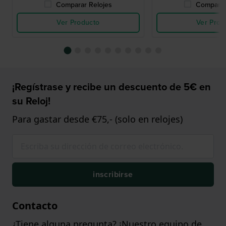
Comparar Relojes
Comparar
Ver Producto
Ver Prod
¡Regístrase y recibe un descuento de 5€ en
su Reloj!
Para gastar desde €75,- (solo en relojes)
inscribirse
Contacto
¿Tiene alguna pregunta? ¡Nuestro equipo de