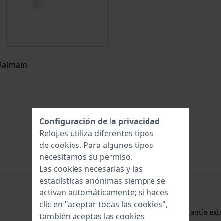
 Balmain
Configuración de la privacidad
Reloj.es utiliza diferentes tipos
de
cookies
. Para algunos tipos
B53532216
necesitamos su permiso.
38 mm
Las cookies necesarias y las
estadísticas anónimas siempre se
5 Bar (Ducha)
activan automáticamente; si haces
2 años de garantía
clic en "aceptar todas las cookies",
gratuito
1 año de garantía extr
también aceptas las cookies