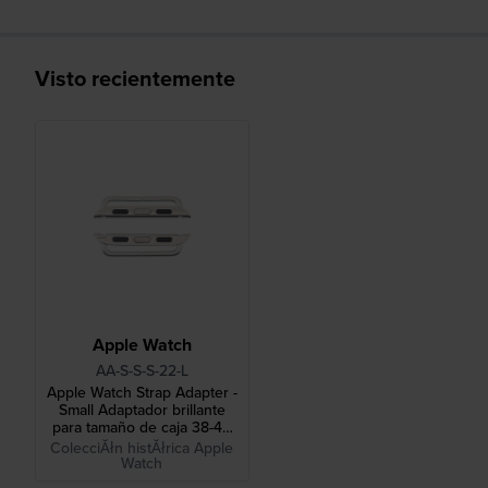
Visto recientemente
Apple Watch
AA-S-S-S-22-L
Apple Watch Strap Adapter -
Small Adaptador brillante
para tamaño de caja 38-40
mm y correa de 22 mm
ColecciĂłn histĂłrica Apple
Watch