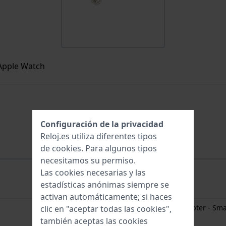
 Apple Watch
AA-S-S-G-22-L
Configuración de la privacidad
Reloj.es utiliza diferentes tipos
de
cookies
. Para algunos tipos
necesitamos su permiso.
Las cookies necesarias y las
estadísticas anónimas siempre se
Apple Watch
activan automáticamente; si haces
Apple Watch Strap Adapter - Sma
clic en "aceptar todas las cookies",
también aceptas las cookies