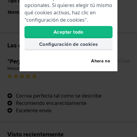
Tipo de montaje
Pasadores de resorte
opcionales. Si quieres elegir tú mismo
Montaje Recto
Si
qué cookies activas, haz clic en
"configuración de cookies".
Aceptar todo
Las experiencias de los usuarios
Configuración de cookies
"Perfecto"
Ahora no
Show original text
Massimiliano Agovino · 17 de noviembre de 2024
Correa perfecta tal como se describe
Recomiendo encarecidamente
Excelente envío
Visto recientemente