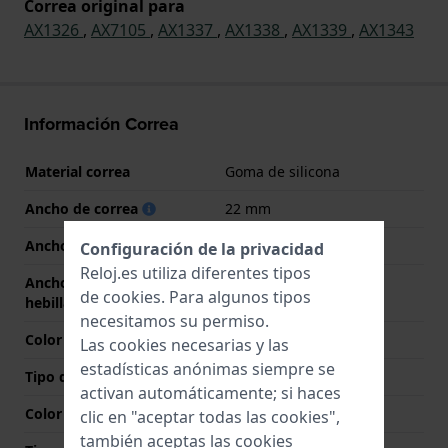
Correa original para
AX1326
,
AX7105
,
AX1337
,
AX1338
,
AX1339
,
AX1343
Información Correa
Material correa
Goma de silicona
Ancho de correa
22 mm
Ancho de las asas
22 mm
Configuración de la privacidad
Reloj.es utiliza diferentes tipos
Ancho de correa en la
20 mm
de
cookies
. Para algunos tipos
hebilla
necesitamos su permiso.
Color de correa
Negro
Las cookies necesarias y las
estadísticas anónimas siempre se
Tipo de cierre
Hebilla
activan automáticamente; si haces
Color del cierre
Plateado
clic en "aceptar todas las cookies",
también aceptas las cookies