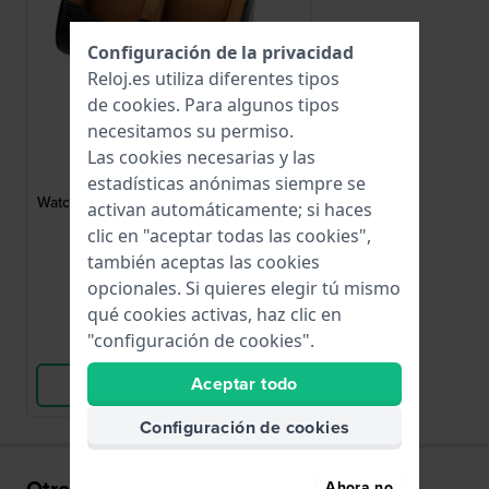
Configuración de la privacidad
Reloj.es utiliza diferentes tipos
de
cookies
. Para algunos tipos
necesitamos su permiso.
HWG
Las cookies necesarias y las
WATCHROLL-TWO
estadísticas anónimas siempre se
Watchroll Two Black Enrollador de viaje
activan automáticamente; si haces
para dos relojes
clic en "aceptar todas las cookies",
también aceptas las cookies
29,95 €
opcionales. Si quieres elegir tú mismo
● En stock
qué cookies activas, haz clic en
"configuración de cookies".
Comparar Relojes
Aceptar todo
Ver Producto
Configuración de cookies
Otros también han comprado
Ahora no