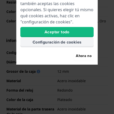
Resistencia al agua
20 Bar (Buceo)
también aceptas las cookies
opcionales. Si quieres elegir tú mismo
Color de la esfera
Gris
qué cookies activas, haz clic en
Color de la aguja (h,m,s)
Oro rosado, Oro rosado, Oro
"configuración de cookies".
rosado
Aceptar todo
información de la caja
Configuración de cookies
Codigo de caja
C032430
Ahora no
Diámetro
41 mm
Grosor de la caja
12 mm
Material
Acero inoxidable
Forma del reloj
Redondo
Color de la caja
Plateado
Material de la parte trasera
Acero inoxidable