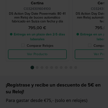
Certina
Certi
C0324301604100
C03243018
DS Action Day Date Powermatic 80 41
DS Action Day Date 
mm Reloj de buceo automático
mm Reloj automático 
fabricado en Suiza con fecha y día
fech
795,00 €
795,0
● Entrega en un plazo den 2-5 días
● Entrega en un pla
laborales
labora
Comparar Relojes
Comparar
Ver Producto
Ver Prod
¡Regístrase y recibe un descuento de 5€ en
su Reloj!
Para gastar desde €75,- (solo en relojes)