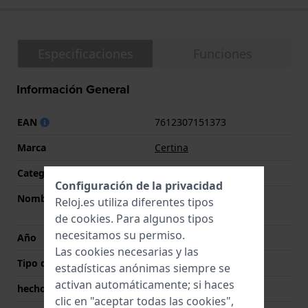
Especificaciones
Funciones
Información General
EAN
7612307151373
Marca
Certina
Categoría
DS Action
Configuración de la privacidad
Nombre
DS Action Day Date
Reloj.es utiliza diferentes tipos
Powermatic 80
de
cookies
. Para algunos tipos
necesitamos su permiso.
Año
2023 Primavera/Verano
Las cookies necesarias y las
Tipo de pantalla
analógico
estadísticas anónimas siempre se
activan automáticamente; si haces
hecho en Suiza
Si
clic en "aceptar todas las cookies",