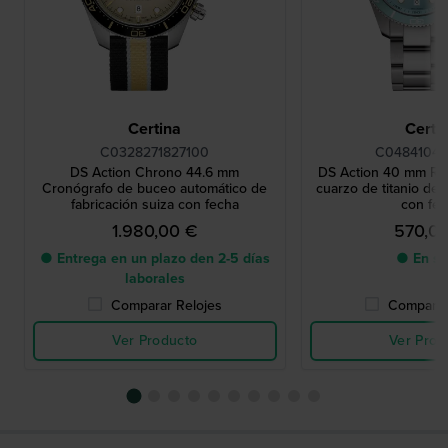
Certina
Certi
C0328271827100
C04841044
DS Action Chrono 44.6 mm
DS Action 40 mm Re
Cronógrafo de buceo automático de
cuarzo de titanio de 
fabricación suiza con fecha
con fe
1.980,00 €
570,0
● Entrega en un plazo den 2-5 días
● En st
laborales
Comparar Relojes
Comparar
Ver Producto
Ver Prod