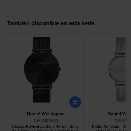
También disponible en esta serie
Daniel Wellington
Daniel Wel
DW00100632
DW0010
Classic Revival Ashfield 40 mm Reloj
Petite Reflection Ste