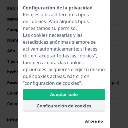
Configuración de la privacidad
EAN
7315030061383
Reloj.es utiliza diferentes tipos
Marca
Daniel Wellington
de
cookies
. Para algunos tipos
necesitamos su permiso.
Categoría
Classic
Las cookies necesarias y las
Nombre
Petite Lune Melrose
estadísticas anónimas siempre se
activan automáticamente; si haces
Año
2025 Primavera/Verano
clic en "aceptar todas las cookies",
Tipo de pantalla
analógico
también aceptas las cookies
opcionales. Si quieres elegir tú mismo
hecho en Suiza
No
qué cookies activas, haz clic en
Resistencia al agua
3 Bar (salpicaduras de agua)
"configuración de cookies".
Color de la esfera
Blanco
Aceptar todo
Color de la aguja (h,m,s)
Oro rosado, Oro rosado
Configuración de cookies
información de la caja
Ahora no