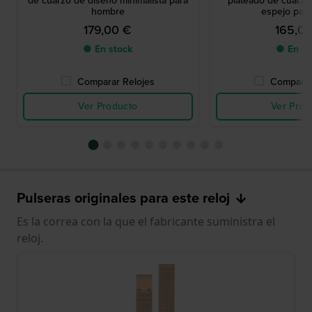
de cuarzo de diseño minimalista para
plateado de cuarzo
hombre
espejo para
179,00 €
165,0
● En stock
● En st
Comparar Relojes
Comparar
Ver Producto
Ver Prod
Pulseras originales para este reloj
Es la correa con la que el fabricante suministra el
reloj.