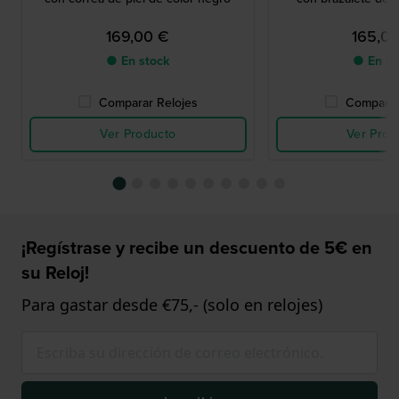
169,00 €
165,0
● En stock
● En st
Comparar Relojes
Comparar
Ver Producto
Ver Prod
¡Regístrase y recibe un descuento de 5€ en
su Reloj!
Para gastar desde €75,- (solo en relojes)