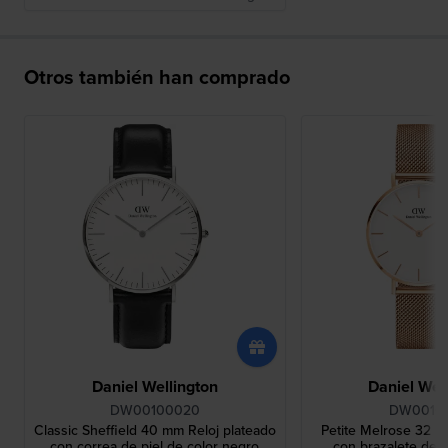
Otros también han comprado
Daniel Wellington
Daniel Wel
DW00100020
DW0010
Classic Sheffield 40 mm Reloj plateado
Petite Melrose 32 m
con correa de piel de color negro
con brazalete de m