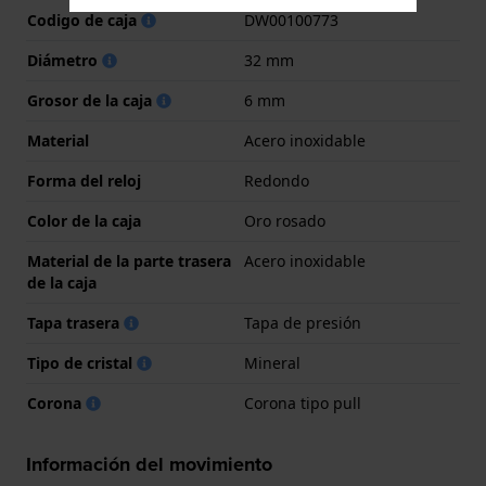
Codigo de caja
DW00100773
Diámetro
32 mm
Grosor de la caja
6 mm
Material
Acero inoxidable
Forma del reloj
Redondo
Color de la caja
Oro rosado
Material de la parte trasera
Acero inoxidable
de la caja
Tapa trasera
Tapa de presión
Tipo de cristal
Mineral
Corona
Corona tipo pull
Información del movimiento