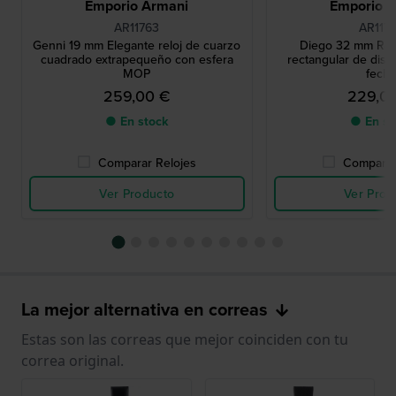
Emporio Armani
Emporio 
AR11763
AR117
Genni 19 mm Elegante reloj de cuarzo
Diego 32 mm Rel
cuadrado extrapequeño con esfera
rectangular de dise
MOP
fech
259,00 €
229,0
● En stock
● En st
Comparar Relojes
Comparar
Ver Producto
Ver Prod
La mejor alternativa en correas
Estas son las correas que mejor coinciden con tu
correa original.