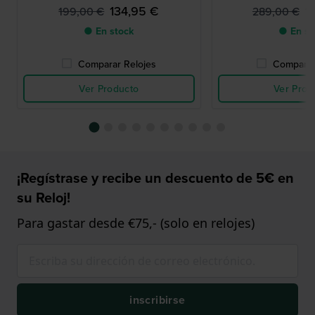
134,95 €
1
199,00 €
289,00 €
● En stock
● En st
Comparar Relojes
Comparar
Ver Producto
Ver Prod
¡Regístrase y recibe un descuento de 5€ en
su Reloj!
Para gastar desde €75,- (solo en relojes)
inscribirse