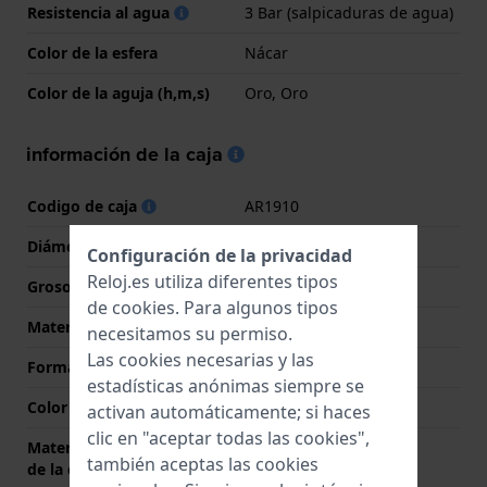
Resistencia al agua
3 Bar (salpicaduras de agua)
Color de la esfera
Nácar
Color de la aguja (h,m,s)
Oro, Oro
información de la caja
Codigo de caja
AR1910
Diámetro
32 mm
Configuración de la privacidad
Reloj.es utiliza diferentes tipos
Grosor de la caja
8 mm
de
cookies
. Para algunos tipos
Material
Acero inoxidable
necesitamos su permiso.
Las cookies necesarias y las
Forma del reloj
Redondo
estadísticas anónimas siempre se
Color de la caja
Oro
activan automáticamente; si haces
clic en "aceptar todas las cookies",
Material de la parte trasera
Acero inoxidable
también aceptas las cookies
de la caja