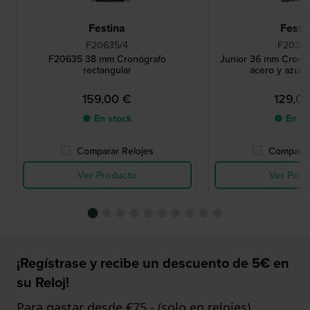
Festina
Festi
F20635/4
F20345
F20635 38 mm Cronógrafo
Junior 36 mm Cronó
rectangular
acero y azul 
159,00 €
129,0
● En stock
● En st
Comparar Relojes
Comparar
Ver Producto
Ver Prod
¡Regístrase y recibe un descuento de 5€ en
su Reloj!
Para gastar desde €75,- (solo en relojes)