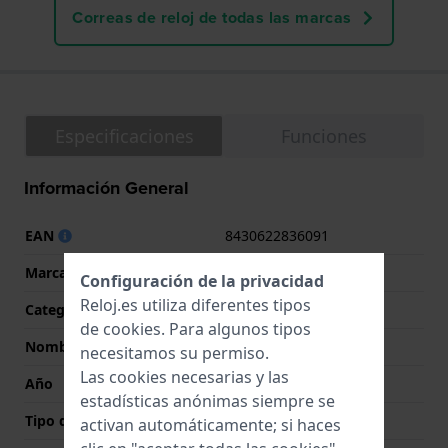
Correas de reloj de todas las marcas
Especificaciones
Funciones
Información General
EAN
8430622836091
Marca
Festina
Configuración de la privacidad
Reloj.es utiliza diferentes tipos
Categoría
Boyfriend
de
cookies
. Para algunos tipos
Nombre
Boyfriend
necesitamos su permiso.
Las cookies necesarias y las
Año
2025 Primavera/Verano
estadísticas anónimas siempre se
Tipo de pantalla
analógico
activan automáticamente; si haces