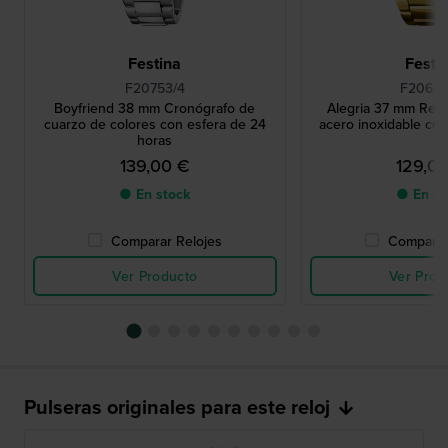
Festina
Festi
F20753/4
F20640
Boyfriend 38 mm Cronógrafo de
Alegria 37 mm Relo
cuarzo de colores con esfera de 24
acero inoxidable con
horas
139,00 €
129,0
● En stock
● En st
Comparar Relojes
Comparar
Ver Producto
Ver Prod
Pulseras originales para este reloj