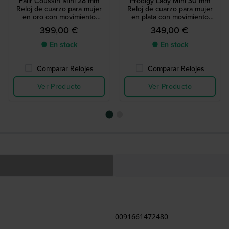
Falir Coussin Mini 28 mm
Prodigy Lady Mini 30 mm
Reloj de cuarzo para mujer
Reloj de cuarzo para mujer
en oro con movimiento
en plata con movimiento
suizo y cristales
suizo
399,00 €
349,00 €
● En stock
● En stock
Comparar Relojes
Comparar Relojes
Ver Producto
Ver Producto
0091661472480