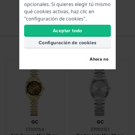
opcionales. Si quieres elegir tú mismo
Horas - Aguja análoga
qué cookies activas, haz clic en
"configuración de cookies".
Aceptar todo
Configuración de cookies
Ahora no
Los más vendidos
GC
GC
Z73001L4
Z70003L1