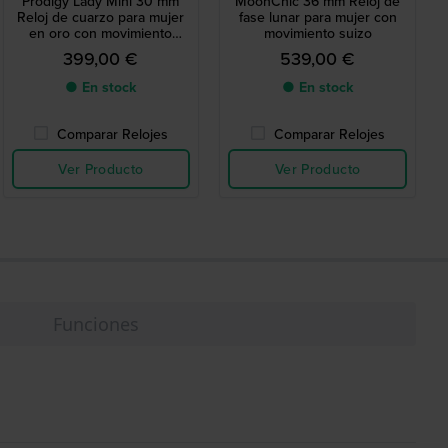
Prodigy Lady Mini 30 mm
MoonChic 36 mm Reloj de
Reloj de cuarzo para mujer
fase lunar para mujer con
en oro con movimiento
movimiento suizo
suizo
399,00 €
539,00 €
● En stock
● En stock
Comparar Relojes
Comparar Relojes
Ver Producto
Ver Producto
Funciones