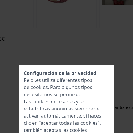
 GC
0091661472480
Configuración de la privacidad
34 mm
Reloj.es utiliza diferentes tipos
de
cookies
. Para algunos tipos
5 Bar (Ducha)
necesitamos su permiso.
Las cookies necesarias y las
2 años de garantía
gratuito
1 año de garantía extr
estadísticas anónimas siempre se
activan automáticamente; si haces
clic en "aceptar todas las cookies",
también aceptas las cookies