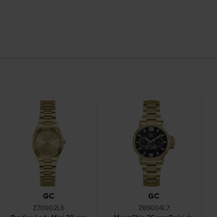
GC
GC
Z70002L6
Z69004L7