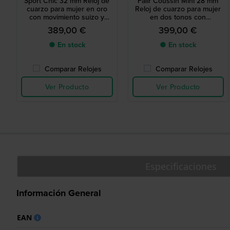
Sport Chic 32 mm Reloj de
Falir Coussin Mini 28 mm
cuarzo para mujer en oro
Reloj de cuarzo para mujer
con movimiento suizo y
en dos tonos con
cristales
movimiento suizo
389,00 €
399,00 €
● En stock
● En stock
Comparar Relojes
Comparar Relojes
Ver Producto
Ver Producto
Especificaciones
Información General
EAN