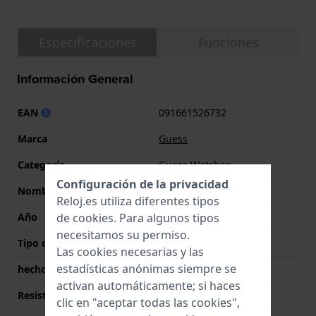
Especificaciones
Funciones
Información General
EAN
091661526732
Marca
Guess
Categoría
Guess Watches
Configuración de la privacidad
Nombre
Heiress
Reloj.es utiliza diferentes tipos
Año
2022 Primavera/Verano
de
cookies
. Para algunos tipos
necesitamos su permiso.
Tipo de pantalla
analógico
Las cookies necesarias y las
estadísticas anónimas siempre se
hecho en Suiza
No
activan automáticamente; si haces
Resistencia al agua
5 Bar (Ducha)
clic en "aceptar todas las cookies",