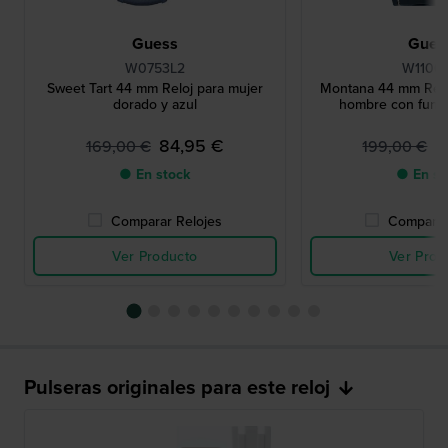
Guess
Gues
W0753L2
W1100
Sweet Tart 44 mm Reloj para mujer
Montana 44 mm Relo
dorado y azul
hombre con funci
84,95 €
9
169,00 €
199,00 €
● En stock
● En st
Comparar Relojes
Comparar
Ver Producto
Ver Prod
Pulseras originales para este reloj