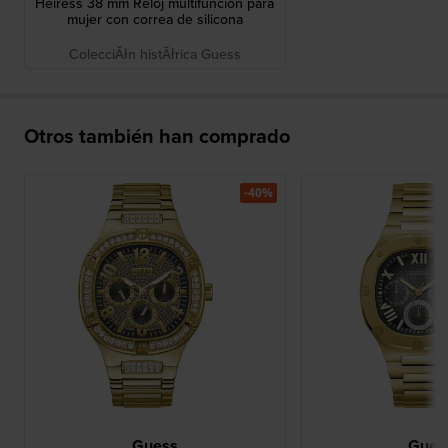
Heiress 38 mm Reloj multifunción para
mujer con correa de silicona
ColecciĂłn histĂłrica Guess
Otros también han comprado
-40%
Guess
Gues