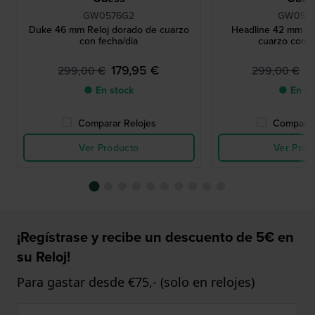
GW0576G2
GW057
Duke 46 mm Reloj dorado de cuarzo
Headline 42 mm Re
con fecha/dia
cuarzo con f
179,95 €
1
299,00 €
299,00 €
● En stock
● En st
Comparar Relojes
Comparar
Ver Producto
Ver Prod
¡Regístrase y recibe un descuento de 5€ en
su Reloj!
Para gastar desde €75,- (solo en relojes)