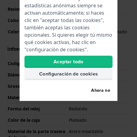
estadísticas anónimas siempre se
Resistencia al agua
10 Bar (Natación)
activan automáticamente; si haces
clic en "aceptar todas las cookies",
Color de la esfera
Negro
también aceptas las cookies
Color de la aguja (h,m,s)
Plateado, Plateado, Plateado
opcionales. Si quieres elegir tú mismo
qué cookies activas, haz clic en
información de la caja
"configuración de cookies".
Aceptar todo
Codigo de caja
H76726
Configuración de cookies
Diámetro
44 mm
Grosor de la caja
14 mm
Ahora no
Material
Acero inoxidable
Forma del reloj
Redondo
Color de la caja
Plateado
Material de la parte trasera
Acero inoxidable