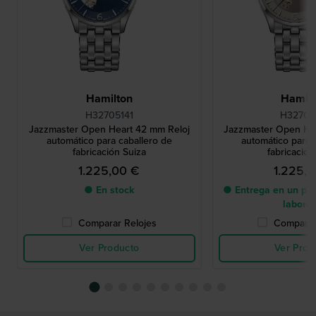
Hamilton
Hamilt
H32705141
H32705
Jazzmaster Open Heart 42 mm Reloj
Jazzmaster Open He
automático para caballero de
automático para 
fabricación Suiza
fabricación
1.225,00 €
1.225,
● En stock
● Entrega en un pla
labora
Comparar Relojes
Comparar
Ver Producto
Ver Prod