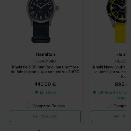
Hamilton
Hamilt
H69401940
H82395
Khaki field 38 mm Reloj para hombre
Khaki Navy Scuba A
de fabricación suiza con correa NATO
automático suizo es
fech
440,00 €
895,0
● En stock
● Entrega en un pla
labora
Comparar Relojes
Comparar
Ver Producto
Ver Prod