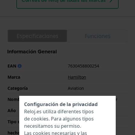
Correas de reloj de todas las marcas
Especificaciones
Funciones
Información General
EAN
7630458800254
Marca
Hamilton
Categoría
Aviation
Nombre
Khaki Aviation Converter
Configuración de la privacidad
Año
2020 Otoño/Invierno
Reloj.es utiliza diferentes tipos
de
cookies
. Para algunos tipos
Tipo de pantalla
analógico
necesitamos su permiso.
hecho en Suiza
Si
Las cookies necesarias y las