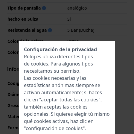
Tipo de pantalla
analógico
hecho en Suiza
Si
Resistencia al agua
5 Bar (Ducha)
Color de la esfera
Verde
Configuración de la privacidad
Color de la aguja (h,m,s)
Blanco
Reloj.es utiliza diferentes tipos
de
cookies
. Para algunos tipos
información de la caja
necesitamos su permiso.
Las cookies necesarias y las
Codigo de caja
PR919
estadísticas anónimas siempre se
activan automáticamente; si haces
Diámetro
41.5 mm
clic en "aceptar todas las cookies",
Grosor de la caja
11.5 mm
también aceptas las cookies
opcionales. Si quieres elegir tú mismo
Material
Acero inoxidable
qué cookies activas, haz clic en
Forma del reloj
Redondo
"configuración de cookies".