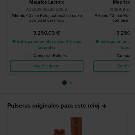
Maurice Lacroix
Maurice L
AC6008-SSL20-330-2
AC6008-SSL4
Aikonic 43 mm Reloj automático suizo
Aikonic 43 mm Reloj 
con bisel cerámico
con bisel c
3.250,00 €
3.250,
● Entrega en un plazo den 3-6 días
● Entrega en un pla
laborales
labora
Comparar Relojes
Comparar
Ver Producto
Ver Prod
Pulseras originales para este reloj