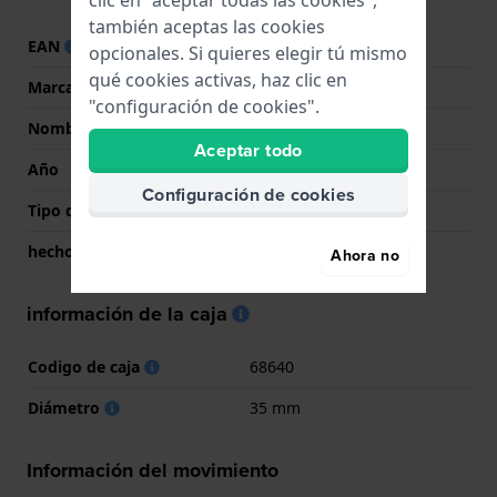
clic en "aceptar todas las cookies",
también aceptas las cookies
EAN
7640132463293
opcionales. Si quieres elegir tú mismo
qué cookies activas, haz clic en
Marca
Maurice Lacroix
"configuración de cookies".
Nombre
Tarsus
Aceptar todo
Año
0 Desconocido
Configuración de cookies
Tipo de pantalla
analógico
hecho en Suiza
Si
Ahora no
información de la caja
Codigo de caja
68640
Diámetro
35 mm
Información del movimiento