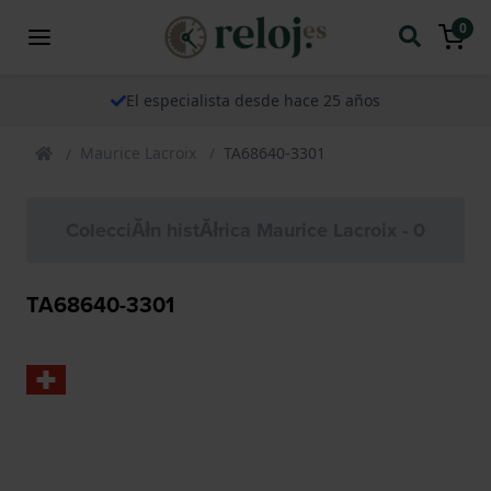
0
El especialista desde hace 25 años
Maurice Lacroix
TA68640-3301
ColecciĂłn histĂłrica Maurice Lacroix - 0
TA68640-3301