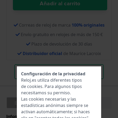
Añadir al carrito
Correas de reloj de marca
100% originales
Envío gratuito en relojes de más de 150 €
Plazo de devolución de 30 días
Distribuidor oficial
de Maurice Lacroix
Correas de reloj de todas las marcas
Configuración de la privacidad
Reloj.es utiliza diferentes tipos
de
cookies
. Para algunos tipos
necesitamos su permiso.
Las cookies necesarias y las
Especificaciones
Funciones
estadísticas anónimas siempre se
activan automáticamente; si haces
Información General