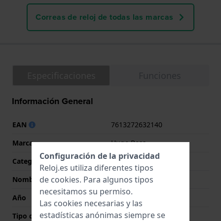
Correas de reloj de todas las marcas
Especificaciones
Funciones
Información General
EAN
7613272632140
Marca
Hugo Boss
Configuración de la privacidad
Categoría
Hugo
Reloj.es utiliza diferentes tipos
de
cookies
. Para algunos tipos
Nombre
Grail Sport
necesitamos su permiso.
Año
2025 Primavera/Verano
Las cookies necesarias y las
estadísticas anónimas siempre se
Tipo de pantalla
analógico