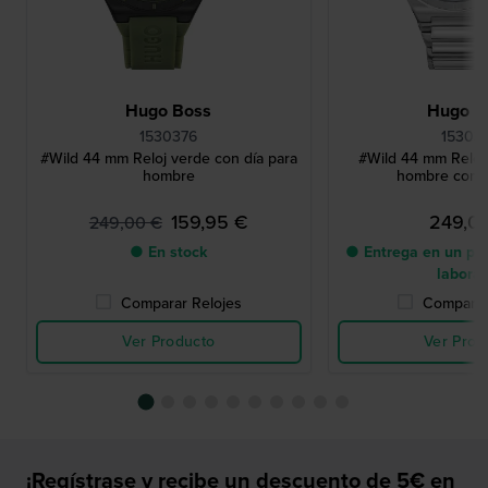
Hugo Boss
Hugo B
1530376
15303
#Wild 44 mm Reloj verde con día para
#Wild 44 mm Reloj 
hombre
hombre con f
159,95 €
249,0
249,00 €
● En stock
● Entrega en un pla
labora
Comparar Relojes
Comparar
Ver Producto
Ver Prod
¡Regístrase y recibe un descuento de 5€ en