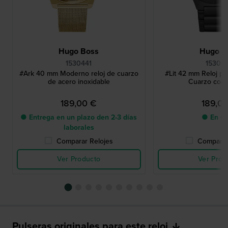
Hugo Boss
Hugo B
1530441
15304
#Ark 40 mm Moderno reloj de cuarzo
#Lit 42 mm Reloj pa
de acero inoxidable
Cuarzo colo
189,00 €
189,0
● Entrega en un plazo den 2-3 días
● En st
laborales
Comparar Relojes
Comparar
Ver Producto
Ver Prod
Pulseras originales para este reloj