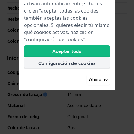
activan automáticamente; si haces
hecho en Suiza
No
clic en "aceptar todas las cookies",
también aceptas las cookies
Resistencia al agua
5 Bar (Ducha)
opcionales. Si quieres elegir tú mismo
Color de la esfera
Gris
qué cookies activas, haz clic en
"configuración de cookies".
Color de la aguja (h,m,s)
Gris, Gris, Blanco
Aceptar todo
información de la caja
Configuración de cookies
Codigo de caja
HU.554.1.34.4151
Ahora no
Diámetro
44 mm
Grosor de la caja
11 mm
Material
Acero inoxidable
Forma del reloj
Octogonal
Color de la caja
Gris