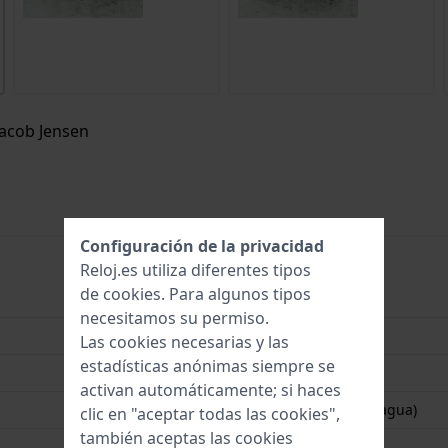
Jacob Jensen
Configuración de la privacidad
Reloj.es utiliza diferentes tipos
de
cookies
. Para algunos tipos
655
necesitamos su permiso.
8718569106553
Las cookies necesarias y las
estadísticas anónimas siempre se
28.5 mm
activan automáticamente; si haces
3 Bar (salpicaduras de agua)
clic en "aceptar todas las cookies",
también aceptas las cookies
2 años de garantía