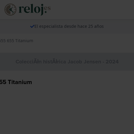
El especialista desde hace 25 años
J655 655 Titanium
ColecciĂłn histĂłrica Jacob Jensen - 2024
655 Titanium