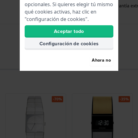
opcionales. Si quieres elegir tú mismo
gratuito
1 año de garantía extr
qué cookies activas, haz clic en
"configuración de cookies".
Aceptar todo
Configuración de cookies
Horas - Aguja análoga
Ahora no
-70%
-35%