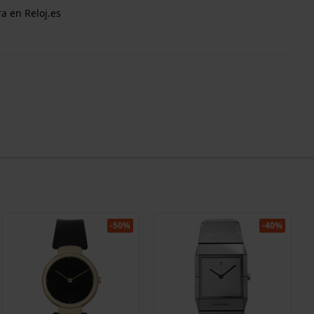
a en Reloj.es
-50%
-40%