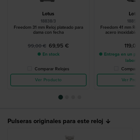
Lotus
Lotu
18838/3
18854
Freedom 31 mm Reloj plateado para
Freedom 41 mm Relo
dama con fecha
acero inoxidable 
69,95 €
119,00
99,00 €
● En stock
● Entrega en un pla
labora
Comparar Relojes
Comparar
Ver Producto
Ver Prod
Pulseras originales para este reloj