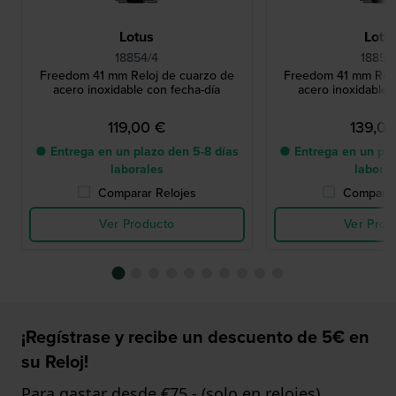
Lotus
Lotu
18854/4
18855/
Freedom 41 mm Reloj de cuarzo de
Freedom 41 mm Relo
acero inoxidable con fecha-día
acero inoxidable 
119,00 €
139,0
● Entrega en un plazo den 5-8 días
● Entrega en un pla
laborales
labora
Comparar Relojes
Comparar
Ver Producto
Ver Prod
¡Regístrase y recibe un descuento de 5€ en
su Reloj!
Para gastar desde €75,- (solo en relojes)