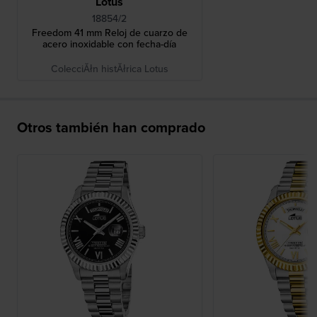
Lotus
18854/2
Freedom 41 mm Reloj de cuarzo de
acero inoxidable con fecha-día
ColecciĂłn histĂłrica Lotus
Otros también han comprado