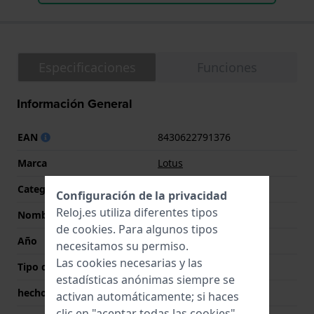
Especificaciones
Funciones
Información General
EAN
8430622791376
Marca
Lotus
Categoría
Freedom
Configuración de la privacidad
Reloj.es utiliza diferentes tipos
Nombre
Freedom
de
cookies
. Para algunos tipos
Año
2022 Primavera/Verano
necesitamos su permiso.
Las cookies necesarias y las
Tipo de pantalla
analógico
estadísticas anónimas siempre se
hecho en Suiza
No
activan automáticamente; si haces
clic en "aceptar todas las cookies",