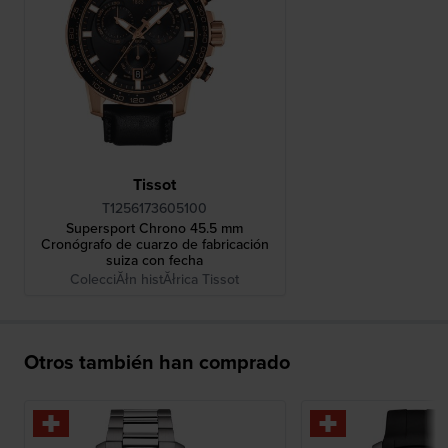
Tissot
T1256173605100
Supersport Chrono 45.5 mm
Cronógrafo de cuarzo de fabricación
suiza con fecha
ColecciĂłn histĂłrica Tissot
Otros también han comprado