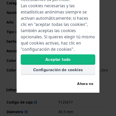
Categoría
T-Sport
Las cookies necesarias y las
estadísticas anónimas siempre se
Nombre
Supersport Chrono
activan automáticamente; si haces
Año
2020 Primavera/Verano
clic en "aceptar todas las cookies",
también aceptas las cookies
Tipo de pantalla
analógico
opcionales. Si quieres elegir tú mismo
hecho en Suiza
Si
qué cookies activas, haz clic en
"configuración de cookies".
Resistencia al agua
10 Bar (Natación)
Aceptar todo
Color de la esfera
Negro
Configuración de cookies
Color de la aguja (h,m,s)
Oro rosado, Oro rosado, Oro
rosado
Ahora no
información de la caja
Codigo de caja
T125617
Diámetro
45.5 mm